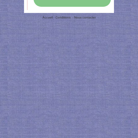
Accueil
-
Conditions
-
Nous contacter