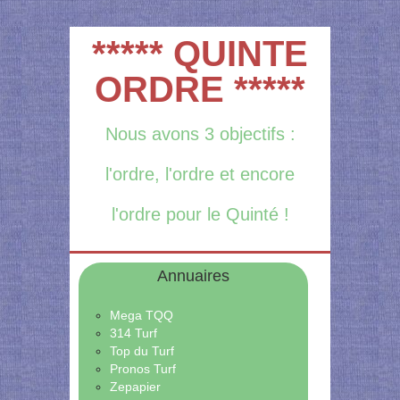
***** QUINTE
ORDRE *****
Nous avons 3 objectifs :
l'ordre, l'ordre et encore
l'ordre pour le Quinté !
Annuaires
Mega TQQ
314 Turf
Top du Turf
Pronos Turf
Zepapier