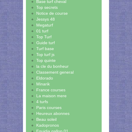
Base turf cheval
Top secrets
Notice de course
Jessys 48
Megaturf
01 turf
Top Turf
Guide turf
Turf base
Top turf js
Top quinte
la cle du bonheur
Classement general
Eldorado
Minarik
France courses
La maison mere
4 turfs
Paris courses
Heureux abonnes
Beau soleil
Kadopronos
Equidia gallop 01