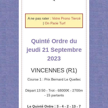
A ne pas rater :
Votre Prono Tiercé
|
On Parie Turf
Quinté Ordre du
jeudi 21 Septembre
2023
VINCENNES (R1)
Course 1 : Prix Bernard Le Quellec
Départ 13:50 - Trot - 68000€ - 2700m
- 15 partants
Le Quinté Ordre : 3 - 4 - 2 - 13 - 7