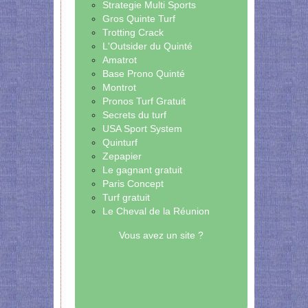
Strategie Multi Sports
Gros Quinte Turf
Trotting Crack
L'Outsider du Quinté
Amatrot
Base Prono Quinté
Montrot
Pronos Turf Gratuit
Secrets du turf
USA Sport System
Quinturf
Zepapier
Le gagnant gratuit
Paris Concept
Turf gratuit
Le Cheval de la Réunion
Vous avez un site ?